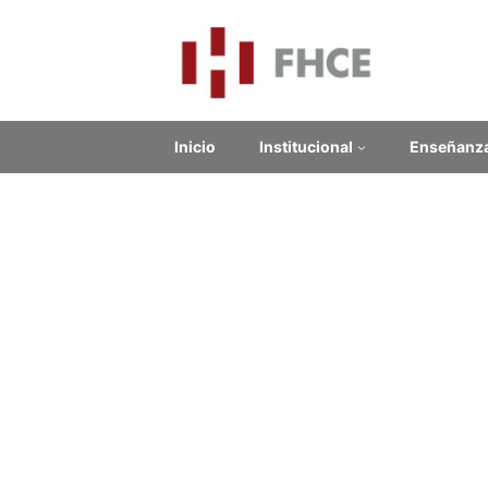
Inicio
Institucional
Enseñanz
Misceláneas
ALBERTI, Rafael
BANCHERO, Anderssen
BARBAGELATA, Héctor M.
BELLAN, José Pedro
BENEDETTI, Mario
BIANCHI, Edmundo