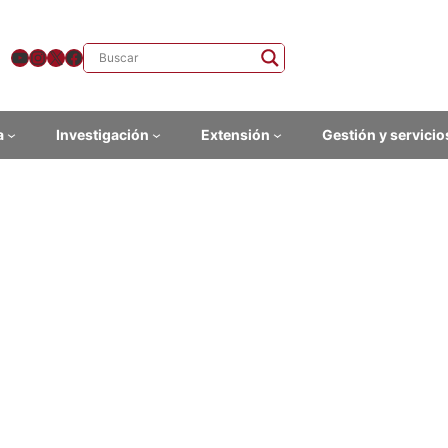
YouTube
Instagram
X
Facebook
a
Investigación
Extensión
Gestión y servicio
so “Infancias, juventudes y 
cativas”
 aula
ad: presencial, FHCE
s a cargo: Agustín Cano (Inst. de Educación, FHCE-Udelar), Marcelo