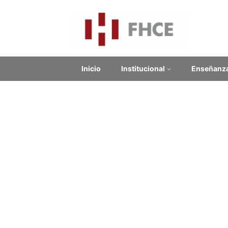
Inicio
Institucional
Enseñanz
Cur
Contenido relacionado
edu
Enlaces Externos
22,5 hs.
No se encontraron enlaces.
Modalid
Docente
Noticias