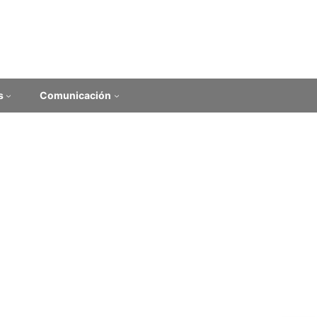
s
Comunicación
experiencias
 Morales (Inst. de Educación, FHCE-Udelar)