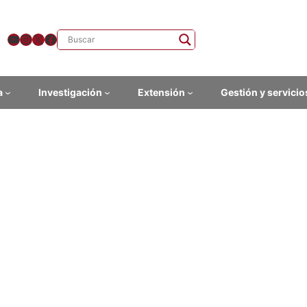
YouTube
Instagram
X
Facebook
a
Investigación
Extensión
Gestión y servicio
so «Proceso de Producción E
licaciones Digitales»
esenciales
ad: semipresencial
 responsable: Manuel Carballa (FHCE, Udelar)