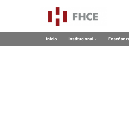
Inicio
Institucional
Enseñanz
Cur
Contenido relacionado
Pub
Enlaces Externos
20hs pr
No se encontraron enlaces.
Modalid
Docente
Noticias