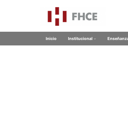
Inicio
Institucional
Enseñanz
Contenido relacionado
Ensenanza-basica-de-
lengua-de-senas-uruguaya
Acosta-yamandu-2014-
nuevas-constituciones-y-
otras-democracias-en-
america-latina