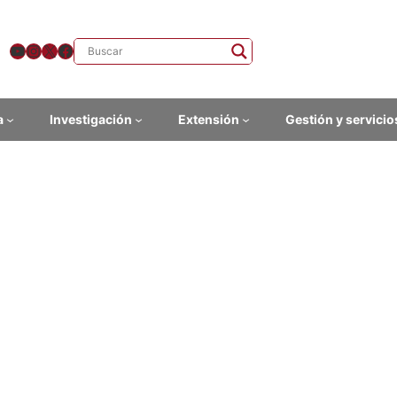
YouTube
Instagram
X
Facebook
a
Investigación
Extensión
Gestión y servicio
tulias dramáticas