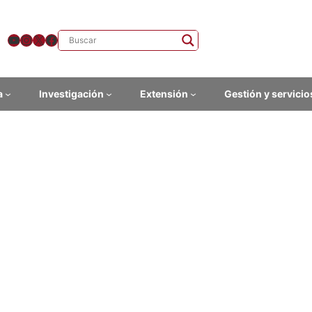
YouTube
Instagram
X
Facebook
a
Investigación
Extensión
Gestión y servicio
inario de maestría Ciencia y