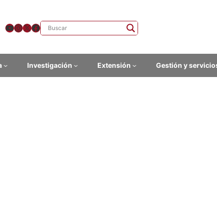
YouTube
Instagram
X
Facebook
a
Investigación
Extensión
Gestión y servicio
comendaciones para generac