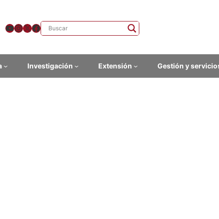
YouTube
Instagram
X
Facebook
a
Investigación
Extensión
Gestión y servicio
grama ESCALA de gestores 
 AUGM