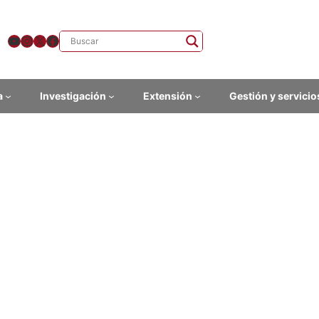
YouTube
Instagram
X
Facebook
a
Investigación
Extensión
Gestión y servicio
cticas en el Archivo Central 