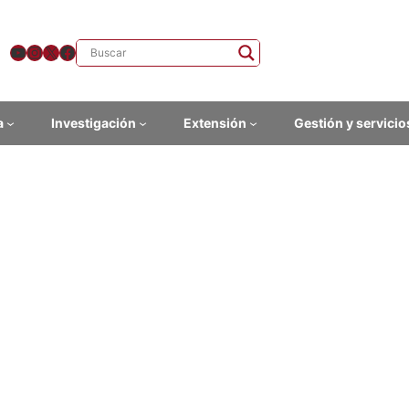
YouTube
Instagram
X
Facebook
a
Investigación
Extensión
Gestión y servicio
evo número de RUAe