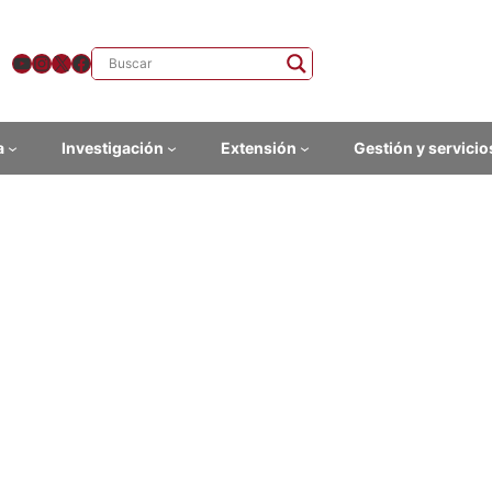
YouTube
Instagram
X
Facebook
a
Investigación
Extensión
Gestión y servicio
Noticias
as
Noticias