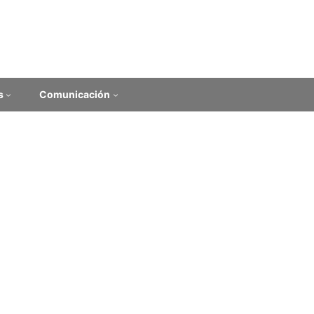
s
Comunicación
icados de ciclos