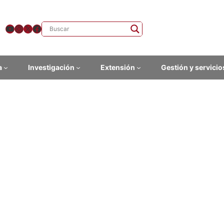
YouTube
Instagram
X
Facebook
a
Investigación
Extensión
Gestión y servicio
enciatura en Filosofía, certif