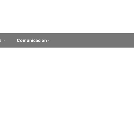
s
Comunicación