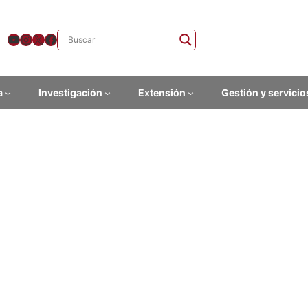
YouTube
Instagram
X
Facebook
a
Investigación
Extensión
Gestión y servicio
orme del Observatorio de G