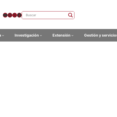
YouTube
Instagram
X
Facebook
a
Investigación
Extensión
Gestión y servicio
ca de interés general