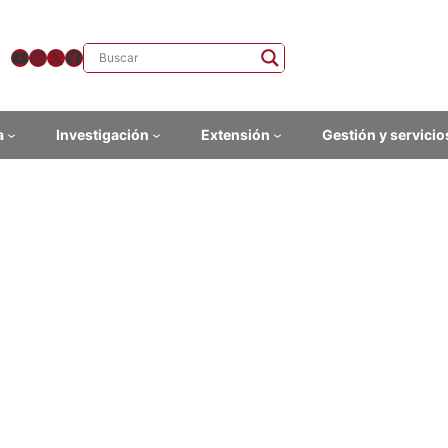
YouTube
Instagram
X
Facebook
a
Investigación
Extensión
Gestión y servicio
lioteca Recursos bibliográfi
liografía Nacional
urso contiene libros, folletos y títulos de publicaciones periódica
se incluyen obras publicadas en el extranjero por autores nacionale
país.
http://catalogo.bn.gub.uy:8080/F?func=find-b-0&local_base=BNU0