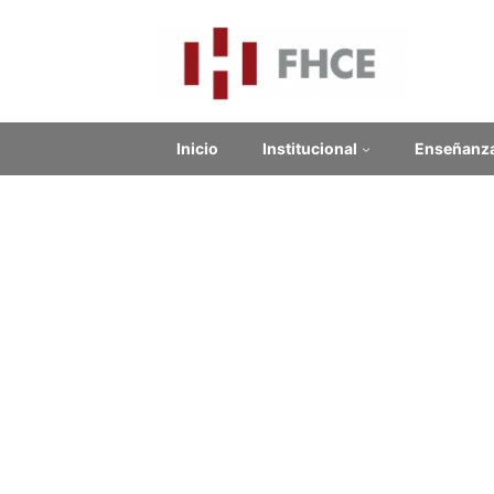
Inicio
Institucional
Enseñanz
Bib
Contenido relacionado
Bib
Enlaces Externos
Este rec
También 
No se encontraron enlaces.
nuestro 
Enlace:
Noticias