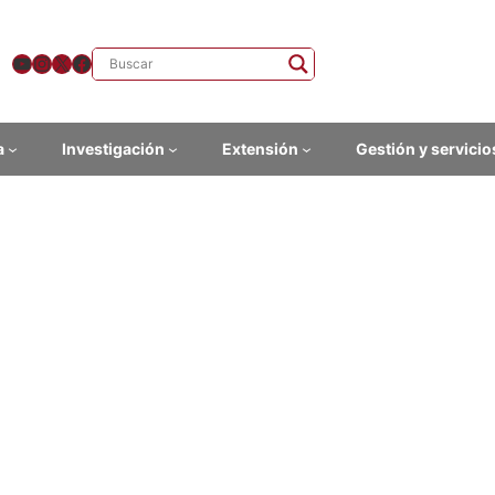
YouTube
Instagram
X
Facebook
a
Investigación
Extensión
Gestión y servicio
eñanza Unidad de Apoyo a 
vocatoria a proyectos Estu
 espacio se informará sobre los llamados a proyectos estudiantiles 
ados e implementados durante el año 2012.