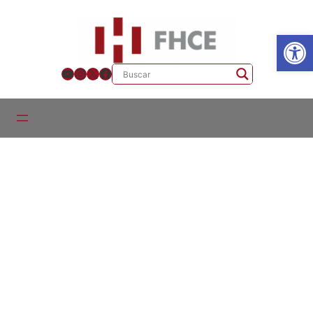
Ab
YouTube
Instagram
X
Facebook
Docentes del Área de Estudios
turísticos CURE, Sede Maldonado
Coordinadora Académica
Gabriela Campodónico
gcampod@yahoo.com
Profesora Adjunta
Leticia Lorier (Portugués)
Profesora Adjunta
Allison Mackey (Inglés)