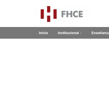
Inicio
Institucional
Enseñanz
Desuscribirme
Para desuscribirte al Boletín envía un correo a
uce@f
Con el asunto: Desuscripción al Boletín
Mencionando tu nombre y el mail con el que te suscr
Edificio Central