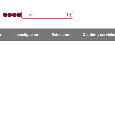
YouTube
Instagram
X
Facebook
a
Investigación
Extensión
Gestión y servicio
hce.edu.uy
ibiste.
Instituto de Lingüí­stica