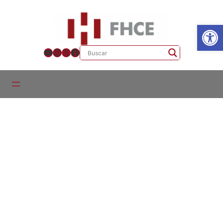
Ab
YouTube
Instagram
X
Facebook
Cursos y seminarios – Historia 2024
Curso “Aproximación a los estudios rioplatenses, siglos
XVIII-XX” – Dr. Pablo Alvira, Mg. Wilson González Demuro
Curso “Las derechas en Uruguay: temas y problemas en una
mirada de larga duración (siglos XIX-XXI)” – Dra. Magdalena
Broquetas, Dr. Gerardo Caetano
Curso “Enfoques para un estudio de la etnohistoria indígena
de la nación Uruguay” – Dr. Darío Arce Asenjo