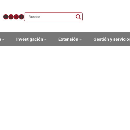
YouTube
Instagram
X
Facebook
a
Investigación
Extensión
Gestión y servicio
so “Hacia una profesionaliza
los intérpretes sordos en el
ula
ad: presencial, FHCE
 responsable: María Eugenia Rodino (FHCE-Udelar)