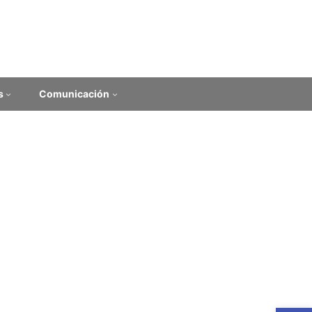
s
Comunicación
ción de la práctica
 contexto local”