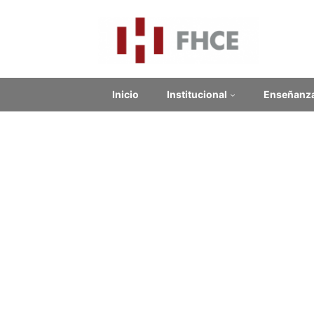
Inicio
Institucional
Enseñanz
Cur
Contenido relacionado
de 
Enlaces Externos
15 hs. a
No se encontraron enlaces.
Modalid
Docente
Noticias