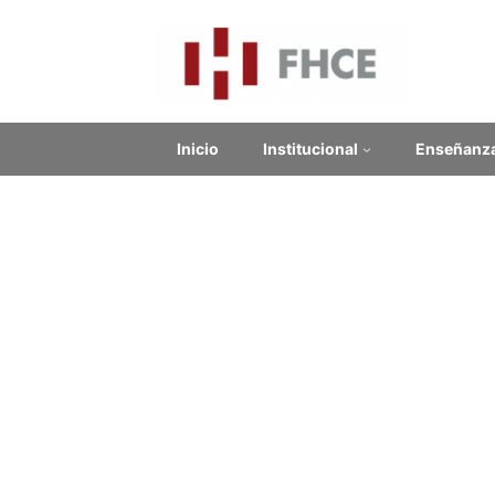
Inicio
Institucional
Enseñanz
Cursillo-taller de niv
la investigación teatr
15hs presenciales, 3 créditos
Docente: Dr. Gustavo Remedi (FHCE-Udelar)
Fecha: del miércoles 3 al miércoles 31 de mayo de 
Frecuencia: días miércoles
Horario: de 14 a 16 horas