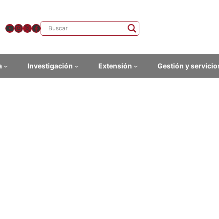
YouTube
Instagram
X
Facebook
a
Investigación
Extensión
Gestión y servicio
elación “Introducción al teatr
al”
2023