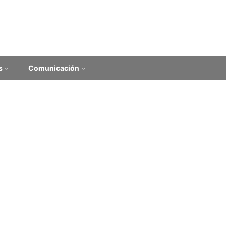
s
Comunicación
ece la FHCE