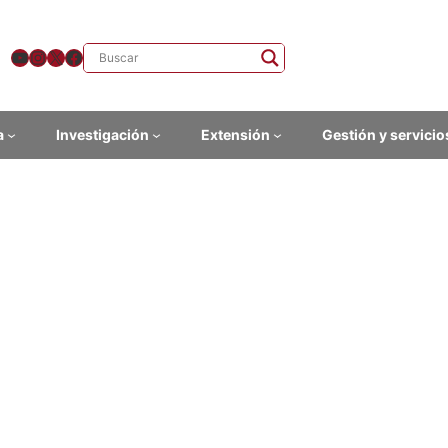
YouTube
Instagram
X
Facebook
a
Investigación
Extensión
Gestión y servicio
océ las carreras que te ofr