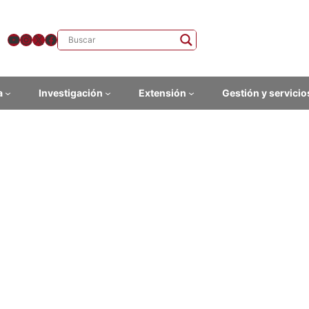
YouTube
Instagram
X
Facebook
a
Investigación
Extensión
Gestión y servicio
etín HumanidadES, 5 de jun