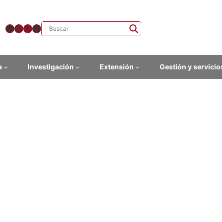
YouTube
Instagram
X
Facebook
a
Investigación
Extensión
Gestión y servicio
cuaciones en concursos de