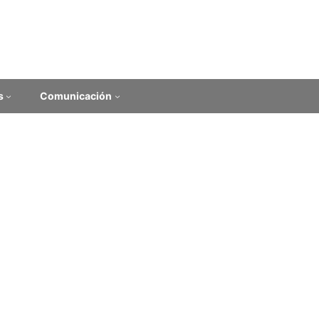
s
Comunicación
 la FHCE