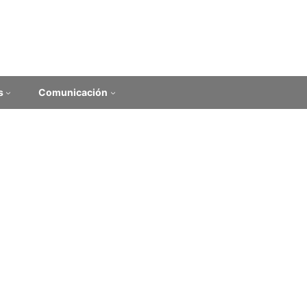
s
Comunicación
ofía latinoamericana
echos humanos
oamericanos