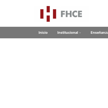
Inicio
Institucional
Enseñanz
ACO
Contenido relacionado
y 
Enlaces Externos
Fic
No se encontraron enlaces.
Format
Institu
ISBN
: 
Noticias