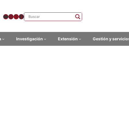
YouTube
Instagram
X
Facebook
a
Investigación
Extensión
Gestión y servicio
STA, Yamandú (2008). Filos
democracia en clave de der
ha
o
: Libro
to, departamento, área
: Centro de Estudios Interdisciplinarios Latin
9974-42-150-0