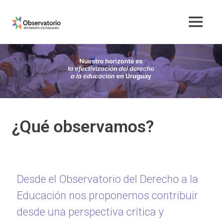
ODEd
Observatorio
del
Derecho
a
la
Educación
¿Qué observamos?
Desde el Observatorio del Derecho a la
Educación nos proponemos contribuir
desde una perspectiva crítica y