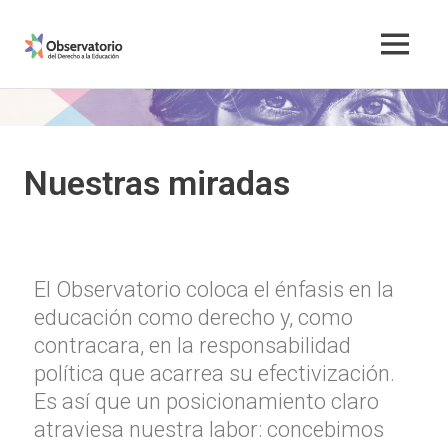
ODEd
Observatorio
del
Derecho
a
Nuestras miradas
la
Educación
El Observatorio coloca el énfasis en la
educación como derecho y, como
contracara, en la responsabilidad
política que acarrea su efectivización.
Es así que un posicionamiento claro
atraviesa nuestra labor: concebimos