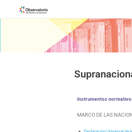
ODEd
Observatorio
del
Derecho
a
la
Educación
Supranacion
Instrumentos normativo
MARCO DE LAS NACIO
Declaración Universal de