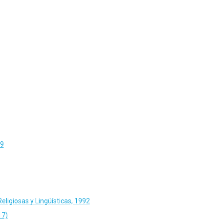
79
eligiosas y Lingüísticas, 1992
17)