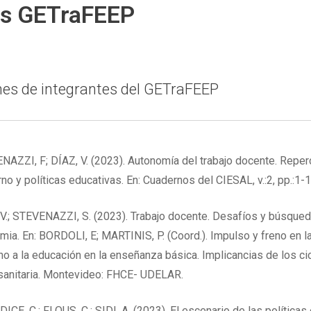
es GETraFEEP
nes de integrantes del GETraFEEP
NAZZI, F; DÍAZ, V. (2023). Autonomía del trabajo docente. Repe
no y políticas educativas. En: Cuadernos del CIESAL, v.:2, pp.:1-1
 V.; STEVENAZZI, S. (2023). Trabajo docente. Desafíos y búsque
ia. En: BORDOLI, E; MARTINIS, P. (Coord.). Impulso y freno en l
o a la educación en la enseñanza básica. Implicancias de los cicl
sanitaria. Montevideo: FHCE- UDELAR.
CE, C.; FLOUS, C.; SIDI, A. (2023). El escenario de las políticas