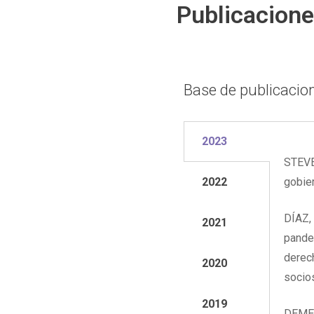
Publicacion
Base de publicacio
2023
STEVE
2022
gobier
DÍAZ,
2021
pandem
derech
2020
socio
2019
DEMEDI