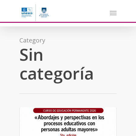
Skip
to
main
content
Category
Sin
categoría