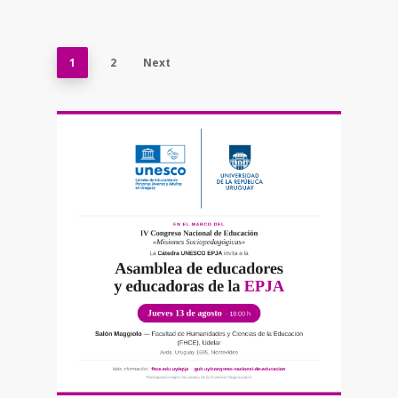
1
2
Next
La Cátedra UNESCO EPJA convoca a la
Asamblea de educadoras y educadores de
la EPJA