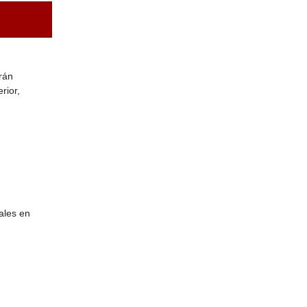
rán
rior,
uales en