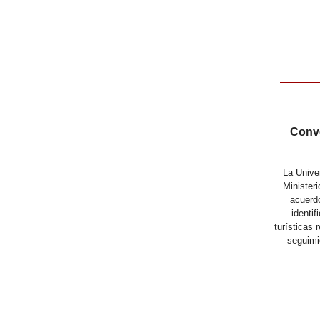
Conve
La Univer
Ministeri
acuerdo
identi
turísticas 
seguimi