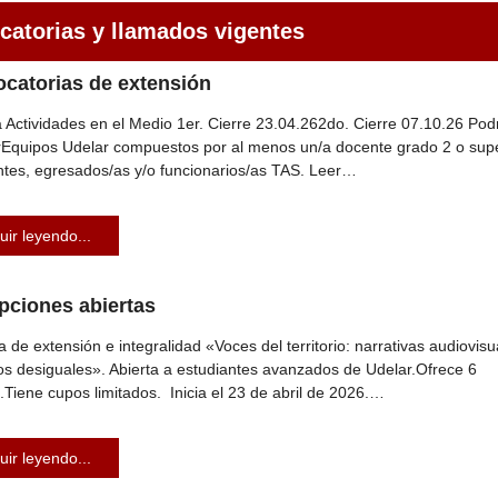
atorias y llamados vigentes
catorias​ de extensión
 Actividades en el Medio 1er. Cierre 23.04.262do. Cierre 07.10.26 Pod
rEquipos Udelar compuestos por al menos un/a docente grado 2 o supe
ntes, egresados/as y/o funcionarios/as TAS. Leer…
uir leyendo...
ipciones abiertas
 de extensión e integralidad «Voces del territorio: narrativas audiovis
os desiguales». Abierta a estudiantes avanzados de Udelar.Ofrece 6
s.Tiene cupos limitados. Inicia el 23 de abril de 2026.…
uir leyendo...