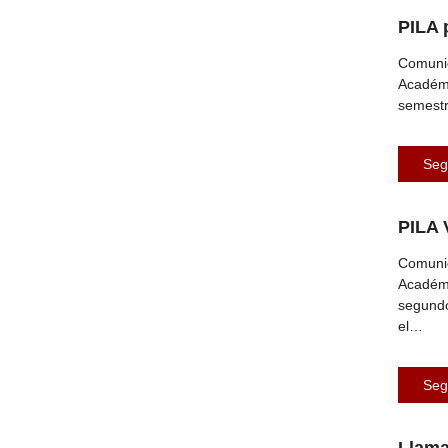
PILA 
Comunic
Académi
semestr
Seg
PILA 
Comunic
Académi
segundo
el…
Seg