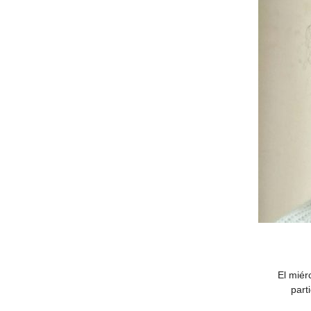
El miér
part