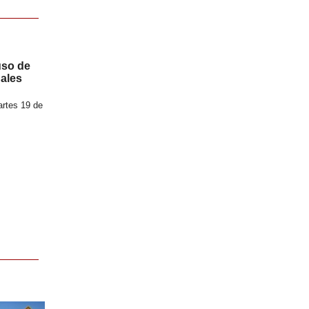
uso de
nales
artes 19 de