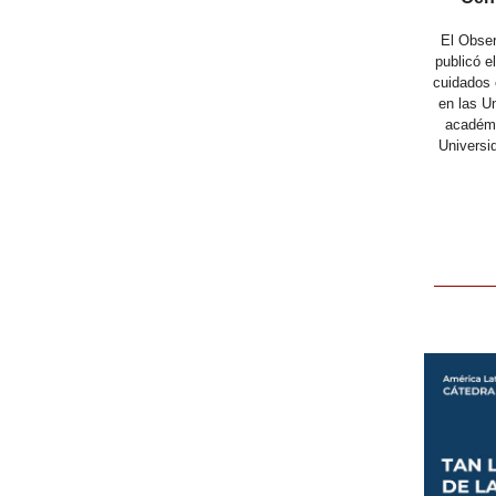
El Obser
publicó e
cuidados 
en las U
académi
Universi