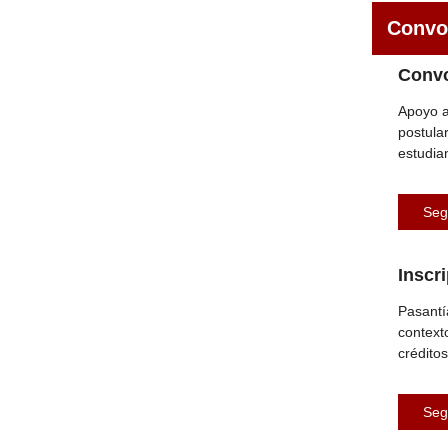
Convoc
Convo
Apoyo a
postula
estudia
Seg
Inscr
Pasantía
context
crédito
Seg